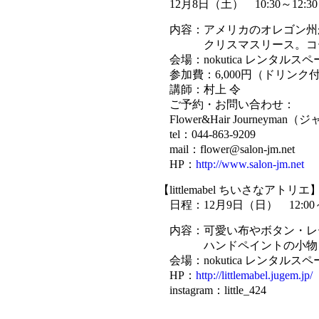
12月8日（土） 10:30～12:30
内容：アメリカのオレゴン州
クリスマスリース。コーヒ
会場：nokutica レンタルス
参加費：6,000円（ドリンク
講師：村上 令
ご予約・お問い合わせ：
Flower&Hair Journeyma
tel：044-863-9209
mail：flower@salon-jm.net
HP：
http://www.salon-jm.net
【littlemabel ちいさなアトリエ
日程：12月9日（日） 12:00～1
内容：可愛い布やボタン・レ
ハンドペイントの小物・ク
会場：nokutica レンタルス
HP：
http://littlemabel.jugem.jp/
instagram：little_424